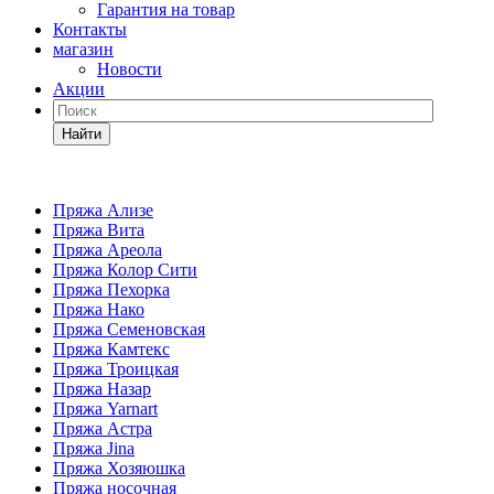
Гарантия на товар
Контакты
магазин
Новости
Акции
Найти
Пряжа Ализе
Пряжа Вита
Пряжа Ареола
Пряжа Колор Сити
Пряжа Пехорка
Пряжа Нако
Пряжа Семеновская
Пряжа Камтекс
Пряжа Троицкая
Пряжа Назар
Пряжа Yarnart
Пряжа Астра
Пряжа Jina
Пряжа Хозяюшка
Пряжа носочная