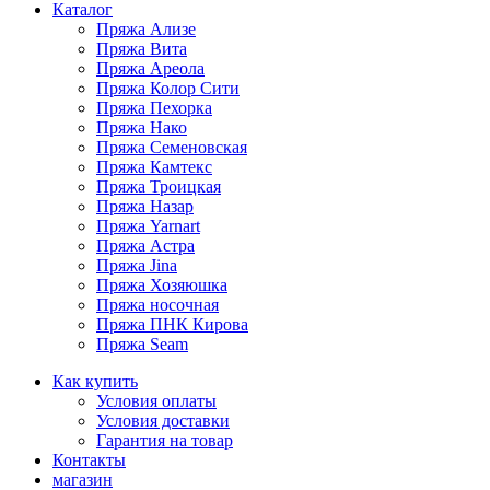
Каталог
Пряжа Ализе
Пряжа Вита
Пряжа Ареола
Пряжа Колор Сити
Пряжа Пехорка
Пряжа Нако
Пряжа Семеновская
Пряжа Камтекс
Пряжа Троицкая
Пряжа Назар
Пряжа Yarnart
Пряжа Астра
Пряжа Jina
Пряжа Хозяюшка
Пряжа носочная
Пряжа ПНК Кирова
Пряжа Seam
Как купить
Условия оплаты
Условия доставки
Гарантия на товар
Контакты
магазин