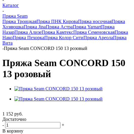
Каталог
-
Пряжа Seam
Пряжа Троицкая
Пряжа ПНК Кирова
Пряжа носочная
Пряжа
Хозяюшка
Пряжа Jina
Пряжа Астра
Пряжа Yarnart
Пряжа
Назар
Пряжа Ализе
Пряжа Камтекс
Пряжа Семеновская
Пряжа
Нако
Пряжа Пехорка
Пряжа Колор Сити
Пряжа Ареола
Пряжа
Вита
-
Пряжа Seam CONCORD 150 13 розовый
Пряжа Seam CONCORD 150
13 розовый
1 152
руб.
Достаточно
-
+
В корзину