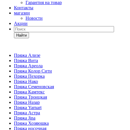
Гарантия на товар
Контакты
магазин
Новости
Акции
Найти
Пряжа Ализе
Пряжа Вита
Пряжа Ареола
Пряжа Колор Сити
Пряжа Пехорка
Пряжа Нако
Пряжа Семеновская
Пряжа Камтекс
Пряжа Троицкая
Пряжа Назар
Пряжа Yarnart
Пряжа Астра
Пряжа Jina
Пряжа Хозяюшка
Пряжа носочная