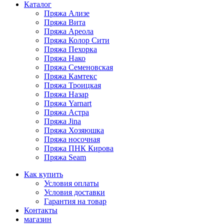
Каталог
Пряжа Ализе
Пряжа Вита
Пряжа Ареола
Пряжа Колор Сити
Пряжа Пехорка
Пряжа Нако
Пряжа Семеновская
Пряжа Камтекс
Пряжа Троицкая
Пряжа Назар
Пряжа Yarnart
Пряжа Астра
Пряжа Jina
Пряжа Хозяюшка
Пряжа носочная
Пряжа ПНК Кирова
Пряжа Seam
Как купить
Условия оплаты
Условия доставки
Гарантия на товар
Контакты
магазин