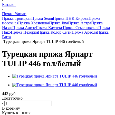
Каталог
-
Пряжа Yarnart
Пряжа Троицкая
Пряжа Seam
Пряжа ПНК Кирова
Пряжа
носочная
Пряжа Хозяюшка
Пряжа Jina
Пряжа Астра
Пряжа
Назар
Пряжа Ализе
Пряжа Камтекс
Пряжа Семеновская
Пряжа
Нако
Пряжа Пехорка
Пряжа Колор Сити
Пряжа Ареола
Пряжа
Вита
-
Турецкая пряжа Ярнарт TULIP 446 гол/белый
Турецкая пряжа Ярнарт
TULIP 446 гол/белый
442
руб.
Достаточно
-
+
В корзину
Купить в 1 клик