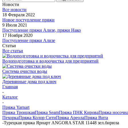
Новости
Все новости
18 Февраля 2022
Новое поступление пряжи
9 Июля 2021
Поступление пряжи Ализе, пряжи Нако
17 Ноября 2020
Поступление пряжи Ализе
Статьи
Все статьи
Водоподготовка и водоочистка для предприятий
Система очистки воды
Деревянные дома под ключ
Главная
-
Каталог
-
Пряжа Yarnart
Пряжа Троицкая
Пряжа Seam
Пряжа ПНК Кирова
Пряжа носочн
Пехорка
Пряжа Колор Сити
Пряжа Ареола
Пряжа Вита
-
Турецкая пряжа Ярнарт ANGORA STAR 11448 зел.бирюза