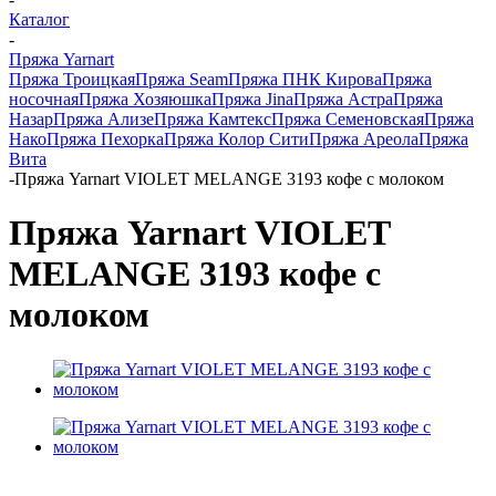
Каталог
-
Пряжа Yarnart
Пряжа Троицкая
Пряжа Seam
Пряжа ПНК Кирова
Пряжа
носочная
Пряжа Хозяюшка
Пряжа Jina
Пряжа Астра
Пряжа
Назар
Пряжа Ализе
Пряжа Камтекс
Пряжа Семеновская
Пряжа
Нако
Пряжа Пехорка
Пряжа Колор Сити
Пряжа Ареола
Пряжа
Вита
-
Пряжа Yarnart VIOLET MELANGE 3193 кофе с молоком
Пряжа Yarnart VIOLET
MELANGE 3193 кофе с
молоком