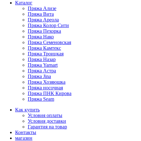
Каталог
Пряжа Ализе
Пряжа Вита
Пряжа Ареола
Пряжа Колор Сити
Пряжа Пехорка
Пряжа Нако
Пряжа Семеновская
Пряжа Камтекс
Пряжа Троицкая
Пряжа Назар
Пряжа Yarnart
Пряжа Астра
Пряжа Jina
Пряжа Хозяюшка
Пряжа носочная
Пряжа ПНК Кирова
Пряжа Seam
Как купить
Условия оплаты
Условия доставки
Гарантия на товар
Контакты
магазин