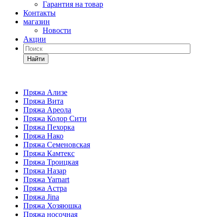
Гарантия на товар
Контакты
магазин
Новости
Акции
Найти
Пряжа Ализе
Пряжа Вита
Пряжа Ареола
Пряжа Колор Сити
Пряжа Пехорка
Пряжа Нако
Пряжа Семеновская
Пряжа Камтекс
Пряжа Троицкая
Пряжа Назар
Пряжа Yarnart
Пряжа Астра
Пряжа Jina
Пряжа Хозяюшка
Пряжа носочная