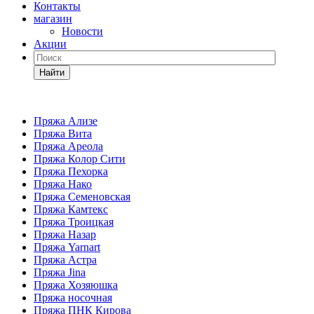
Контакты
магазин
Новости
Акции
Найти
Пряжа Ализе
Пряжа Вита
Пряжа Ареола
Пряжа Колор Сити
Пряжа Пехорка
Пряжа Нако
Пряжа Семеновская
Пряжа Камтекс
Пряжа Троицкая
Пряжа Назар
Пряжа Yarnart
Пряжа Астра
Пряжа Jina
Пряжа Хозяюшка
Пряжа носочная
Пряжа ПНК Кирова