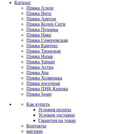
Каталог
Пряжа Ализе
Пряжа Вита
Пряжа Ареола
Пряжа Колор Сити
Пряжа Пехорка
Пряжа Нако
Пряжа Семеновская
Пряжа Камтекс
Пряжа Троицкая
Пряжа Назар
Пряжа Yarnart
Пряжа Астра
Пряжа Jina
Пряжа Хозяюшка
Пряжа носочная
Пряжа ПНК Кирова
Пряжа Seam
Как купить
Условия оплаты
Условия доставки
Гарантия на товар
Контакты
магазин