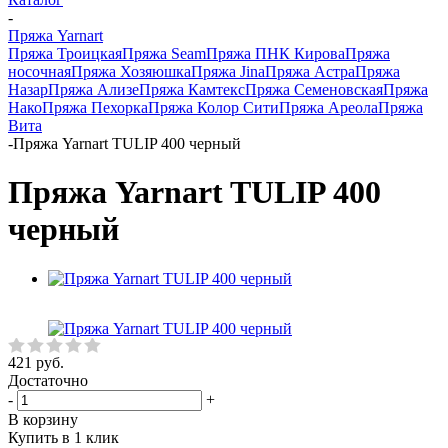
-
Пряжа Yarnart
Пряжа Троицкая
Пряжа Seam
Пряжа ПНК Кирова
Пряжа
носочная
Пряжа Хозяюшка
Пряжа Jina
Пряжа Астра
Пряжа
Назар
Пряжа Ализе
Пряжа Камтекс
Пряжа Семеновская
Пряжа
Нако
Пряжа Пехорка
Пряжа Колор Сити
Пряжа Ареола
Пряжа
Вита
-
Пряжа Yarnart TULIP 400 черный
Пряжа Yarnart TULIP 400
черный
421
руб.
Достаточно
-
+
В корзину
Купить в 1 клик