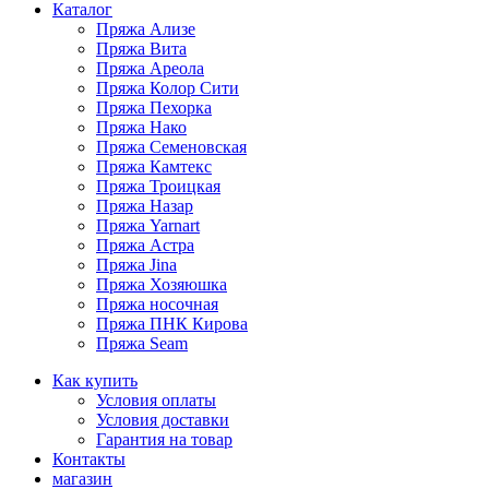
Каталог
Пряжа Ализе
Пряжа Вита
Пряжа Ареола
Пряжа Колор Сити
Пряжа Пехорка
Пряжа Нако
Пряжа Семеновская
Пряжа Камтекс
Пряжа Троицкая
Пряжа Назар
Пряжа Yarnart
Пряжа Астра
Пряжа Jina
Пряжа Хозяюшка
Пряжа носочная
Пряжа ПНК Кирова
Пряжа Seam
Как купить
Условия оплаты
Условия доставки
Гарантия на товар
Контакты
магазин