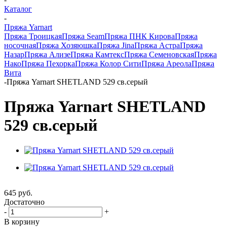
Каталог
-
Пряжа Yarnart
Пряжа Троицкая
Пряжа Seam
Пряжа ПНК Кирова
Пряжа
носочная
Пряжа Хозяюшка
Пряжа Jina
Пряжа Астра
Пряжа
Назар
Пряжа Ализе
Пряжа Камтекс
Пряжа Семеновская
Пряжа
Нако
Пряжа Пехорка
Пряжа Колор Сити
Пряжа Ареола
Пряжа
Вита
-
Пряжа Yarnart SHETLAND 529 св.серый
Пряжа Yarnart SHETLAND
529 св.серый
645
руб.
Достаточно
-
+
В корзину