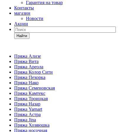
Гарантия на товар
Контакты
магазин
Новости
Акции
Найти
Пряжа Ализе
Пряжа Вита
Пряжа Ареола
Пряжа Колор Сити
Пряжа Пехорка
Пряжа Нако
Пряжа Семеновская
Пряжа Камтекс
Пряжа Троицкая
Пряжа Назар
Пряжа Yarnart
Пряжа Астра
Пряжа Jina
Пряжа Хозяюшка
Пряжа носочная