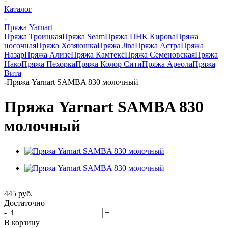
Каталог
-
Пряжа Yarnart
Пряжа Троицкая
Пряжа Seam
Пряжа ПНК Кирова
Пряжа
носочная
Пряжа Хозяюшка
Пряжа Jina
Пряжа Астра
Пряжа
Назар
Пряжа Ализе
Пряжа Камтекс
Пряжа Семеновская
Пряжа
Нако
Пряжа Пехорка
Пряжа Колор Сити
Пряжа Ареола
Пряжа
Вита
-
Пряжа Yarnart SAMBA 830 молочный
Пряжа Yarnart SAMBA 830
молочный
445
руб.
Достаточно
-
+
В корзину