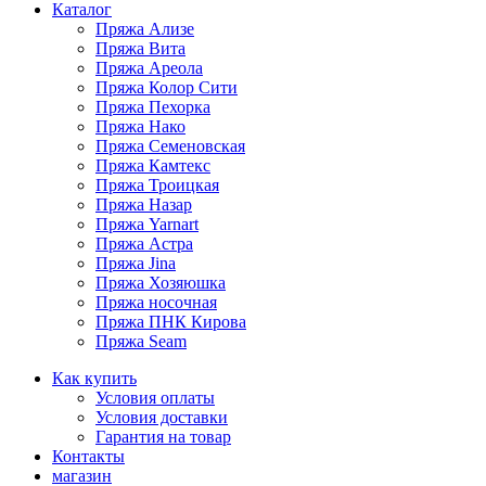
Каталог
Пряжа Ализе
Пряжа Вита
Пряжа Ареола
Пряжа Колор Сити
Пряжа Пехорка
Пряжа Нако
Пряжа Семеновская
Пряжа Камтекс
Пряжа Троицкая
Пряжа Назар
Пряжа Yarnart
Пряжа Астра
Пряжа Jina
Пряжа Хозяюшка
Пряжа носочная
Пряжа ПНК Кирова
Пряжа Seam
Как купить
Условия оплаты
Условия доставки
Гарантия на товар
Контакты
магазин