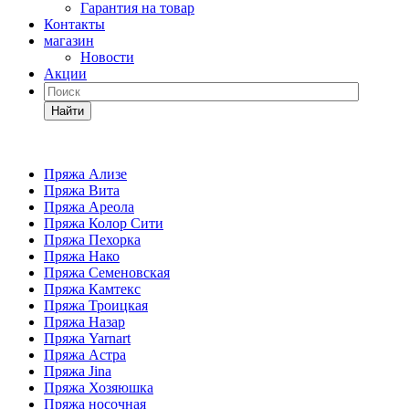
Гарантия на товар
Контакты
магазин
Новости
Акции
Найти
Пряжа Ализе
Пряжа Вита
Пряжа Ареола
Пряжа Колор Сити
Пряжа Пехорка
Пряжа Нако
Пряжа Семеновская
Пряжа Камтекс
Пряжа Троицкая
Пряжа Назар
Пряжа Yarnart
Пряжа Астра
Пряжа Jina
Пряжа Хозяюшка
Пряжа носочная