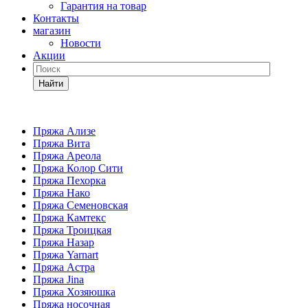
Гарантия на товар
Контакты
магазин
Новости
Акции
Найти
Пряжа Ализе
Пряжа Вита
Пряжа Ареола
Пряжа Колор Сити
Пряжа Пехорка
Пряжа Нако
Пряжа Семеновская
Пряжа Камтекс
Пряжа Троицкая
Пряжа Назар
Пряжа Yarnart
Пряжа Астра
Пряжа Jina
Пряжа Хозяюшка
Пряжа носочная