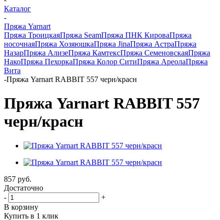
Каталог
-
Пряжа Yarnart
Пряжа Троицкая
Пряжа Seam
Пряжа ПНК Кирова
Пряжа
носочная
Пряжа Хозяюшка
Пряжа Jina
Пряжа Астра
Пряжа
Назар
Пряжа Ализе
Пряжа Камтекс
Пряжа Семеновская
Пряжа
Нако
Пряжа Пехорка
Пряжа Колор Сити
Пряжа Ареола
Пряжа
Вита
-
Пряжа Yarnart RABBIT 557 черн/красн
Пряжа Yarnart RABBIT 557
черн/красн
857
руб.
Достаточно
-
+
В корзину
Купить в 1 клик