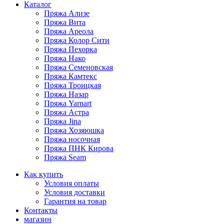
Каталог
Пряжа Ализе
Пряжа Вита
Пряжа Ареола
Пряжа Колор Сити
Пряжа Пехорка
Пряжа Нако
Пряжа Семеновская
Пряжа Камтекс
Пряжа Троицкая
Пряжа Назар
Пряжа Yarnart
Пряжа Астра
Пряжа Jina
Пряжа Хозяюшка
Пряжа носочная
Пряжа ПНК Кирова
Пряжа Seam
Как купить
Условия оплаты
Условия доставки
Гарантия на товар
Контакты
магазин