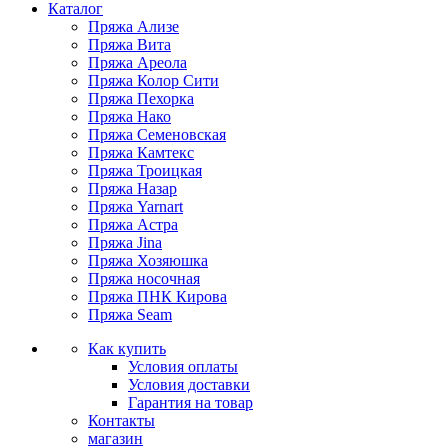
Каталог
Пряжа Ализе
Пряжа Вита
Пряжа Ареола
Пряжа Колор Сити
Пряжа Пехорка
Пряжа Нако
Пряжа Семеновская
Пряжа Камтекс
Пряжа Троицкая
Пряжа Назар
Пряжа Yarnart
Пряжа Астра
Пряжа Jina
Пряжа Хозяюшка
Пряжа носочная
Пряжа ПНК Кирова
Пряжа Seam
Как купить
Условия оплаты
Условия доставки
Гарантия на товар
Контакты
магазин