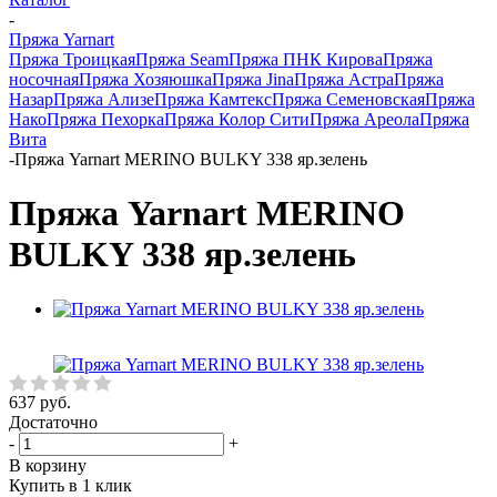
-
Пряжа Yarnart
Пряжа Троицкая
Пряжа Seam
Пряжа ПНК Кирова
Пряжа
носочная
Пряжа Хозяюшка
Пряжа Jina
Пряжа Астра
Пряжа
Назар
Пряжа Ализе
Пряжа Камтекс
Пряжа Семеновская
Пряжа
Нако
Пряжа Пехорка
Пряжа Колор Сити
Пряжа Ареола
Пряжа
Вита
-
Пряжа Yarnart MERINO BULKY 338 яр.зелень
Пряжа Yarnart MERINO
BULKY 338 яр.зелень
637
руб.
Достаточно
-
+
В корзину
Купить в 1 клик