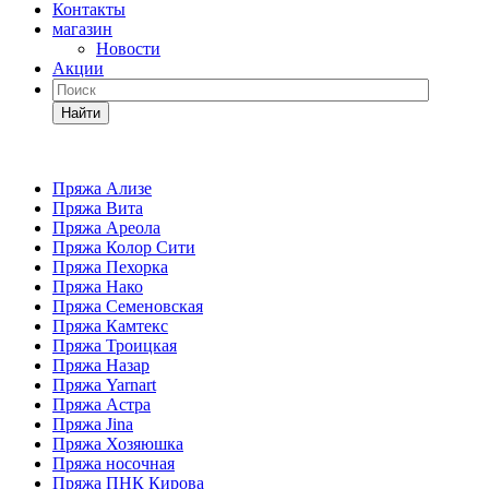
Контакты
магазин
Новости
Акции
Найти
Пряжа Ализе
Пряжа Вита
Пряжа Ареола
Пряжа Колор Сити
Пряжа Пехорка
Пряжа Нако
Пряжа Семеновская
Пряжа Камтекс
Пряжа Троицкая
Пряжа Назар
Пряжа Yarnart
Пряжа Астра
Пряжа Jina
Пряжа Хозяюшка
Пряжа носочная
Пряжа ПНК Кирова