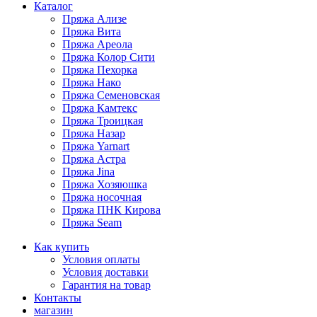
Каталог
Пряжа Ализе
Пряжа Вита
Пряжа Ареола
Пряжа Колор Сити
Пряжа Пехорка
Пряжа Нако
Пряжа Семеновская
Пряжа Камтекс
Пряжа Троицкая
Пряжа Назар
Пряжа Yarnart
Пряжа Астра
Пряжа Jina
Пряжа Хозяюшка
Пряжа носочная
Пряжа ПНК Кирова
Пряжа Seam
Как купить
Условия оплаты
Условия доставки
Гарантия на товар
Контакты
магазин