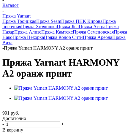
Каталог
-
Пряжа Yarnart
Пряжа Троицкая
Пряжа Seam
Пряжа ПНК Кирова
Пряжа
носочная
Пряжа Хозяюшка
Пряжа Jina
Пряжа Астра
Пряжа
Назар
Пряжа Ализе
Пряжа Камтекс
Пряжа Семеновская
Пряжа
Нако
Пряжа Пехорка
Пряжа Колор Сити
Пряжа Ареола
Пряжа
Вита
-
Пряжа Yarnart HARMONY A2 оранж принт
Пряжа Yarnart HARMONY
A2 оранж принт
991
руб.
Достаточно
-
+
В корзину