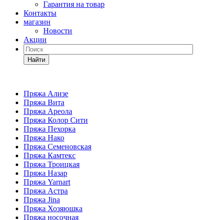
Гарантия на товар
Контакты
магазин
Новости
Акции
Найти
Пряжа Ализе
Пряжа Вита
Пряжа Ареола
Пряжа Колор Сити
Пряжа Пехорка
Пряжа Нако
Пряжа Семеновская
Пряжа Камтекс
Пряжа Троицкая
Пряжа Назар
Пряжа Yarnart
Пряжа Астра
Пряжа Jina
Пряжа Хозяюшка
Пряжа носочная