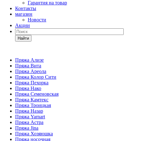
Гарантия на товар
Контакты
магазин
Новости
Акции
Найти
Пряжа Ализе
Пряжа Вита
Пряжа Ареола
Пряжа Колор Сити
Пряжа Пехорка
Пряжа Нако
Пряжа Семеновская
Пряжа Камтекс
Пряжа Троицкая
Пряжа Назар
Пряжа Yarnart
Пряжа Астра
Пряжа Jina
Пряжа Хозяюшка
Пряжа носочная