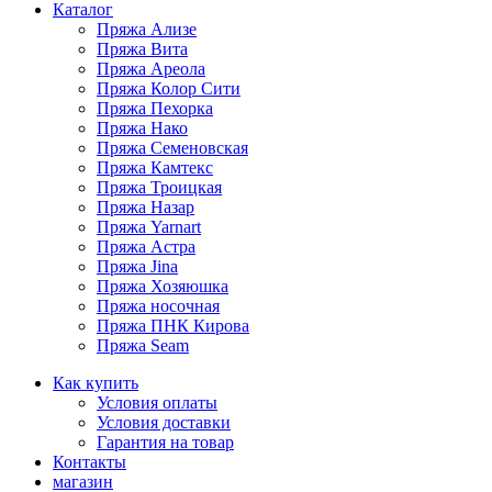
Каталог
Пряжа Ализе
Пряжа Вита
Пряжа Ареола
Пряжа Колор Сити
Пряжа Пехорка
Пряжа Нако
Пряжа Семеновская
Пряжа Камтекс
Пряжа Троицкая
Пряжа Назар
Пряжа Yarnart
Пряжа Астра
Пряжа Jina
Пряжа Хозяюшка
Пряжа носочная
Пряжа ПНК Кирова
Пряжа Seam
Как купить
Условия оплаты
Условия доставки
Гарантия на товар
Контакты
магазин