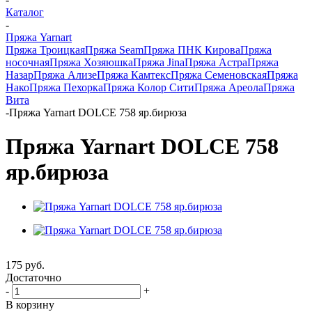
Каталог
-
Пряжа Yarnart
Пряжа Троицкая
Пряжа Seam
Пряжа ПНК Кирова
Пряжа
носочная
Пряжа Хозяюшка
Пряжа Jina
Пряжа Астра
Пряжа
Назар
Пряжа Ализе
Пряжа Камтекс
Пряжа Семеновская
Пряжа
Нако
Пряжа Пехорка
Пряжа Колор Сити
Пряжа Ареола
Пряжа
Вита
-
Пряжа Yarnart DOLCE 758 яр.бирюза
Пряжа Yarnart DOLCE 758
яр.бирюза
175
руб.
Достаточно
-
+
В корзину