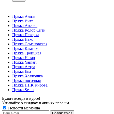
Пряжа Ализе
Пряжа Вита
Пряжа Ареола
Пряжа Колор Сити
Пряжа Пехорка
Пряжа Нако
Пряжа Семеновская
Пряжа Камтекс
Пряжа Троицкая
Пряжа Назар
Пряжа Yarnart
Пряжа Астра
Пряжа Jina
Пряжа Хозяюшка
Пряжа носочная
Пряжа ПНК Кирова
Пряжа Seam
Будьте всегда в курсе!
Узнавайте о скидках и акциях первым
Новости магазина