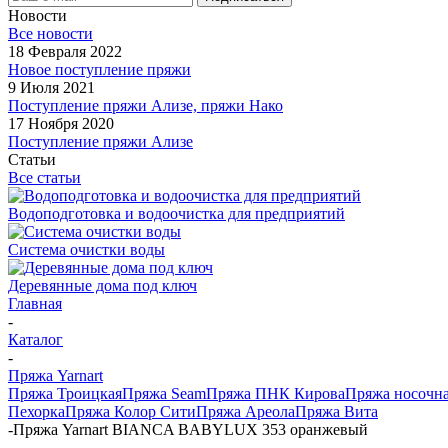
Новости
Все новости
18 Февраля 2022
Новое поступление пряжи
9 Июля 2021
Поступление пряжи Ализе, пряжи Нако
17 Ноября 2020
Поступление пряжи Ализе
Статьи
Все статьи
Водоподготовка и водоочистка для предприятий
Система очистки воды
Деревянные дома под ключ
Главная
-
Каталог
-
Пряжа Yarnart
Пряжа Троицкая
Пряжа Seam
Пряжа ПНК Кирова
Пряжа носочн
Пехорка
Пряжа Колор Сити
Пряжа Ареола
Пряжа Вита
-
Пряжа Yarnart BIANCA BABYLUX 353 оранжевый