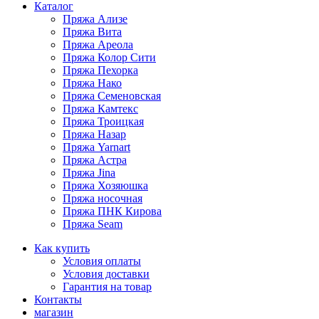
Каталог
Пряжа Ализе
Пряжа Вита
Пряжа Ареола
Пряжа Колор Сити
Пряжа Пехорка
Пряжа Нако
Пряжа Семеновская
Пряжа Камтекс
Пряжа Троицкая
Пряжа Назар
Пряжа Yarnart
Пряжа Астра
Пряжа Jina
Пряжа Хозяюшка
Пряжа носочная
Пряжа ПНК Кирова
Пряжа Seam
Как купить
Условия оплаты
Условия доставки
Гарантия на товар
Контакты
магазин