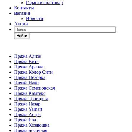
Гарантия на товар
Контакты
магазин
Новости
Акции
Найти
Пряжа Ализе
Пряжа Вита
Пряжа Ареола
Пряжа Колор Сити
Пряжа Пехорка
Пряжа Нако
Пряжа Семеновская
Пряжа Камтекс
Пряжа Троицкая
Пряжа Назар
Пряжа Yarnart
Пряжа Астра
Пряжа Jina
Пряжа Хозяюшка
Пряжа носочная