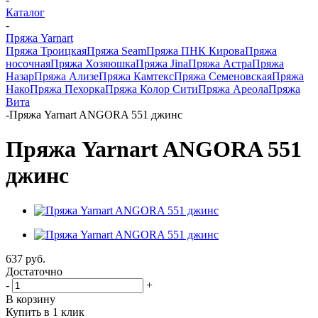
Каталог
-
Пряжа Yarnart
Пряжа Троицкая
Пряжа Seam
Пряжа ПНК Кирова
Пряжа
носочная
Пряжа Хозяюшка
Пряжа Jina
Пряжа Астра
Пряжа
Назар
Пряжа Ализе
Пряжа Камтекс
Пряжа Семеновская
Пряжа
Нако
Пряжа Пехорка
Пряжа Колор Сити
Пряжа Ареола
Пряжа
Вита
-
Пряжа Yarnart ANGORA 551 джинс
Пряжа Yarnart ANGORA 551
джинс
637
руб.
Достаточно
-
+
В корзину
Купить в 1 клик