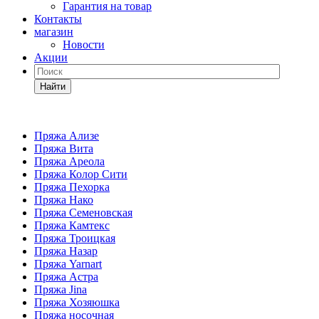
Гарантия на товар
Контакты
магазин
Новости
Акции
Найти
Пряжа Ализе
Пряжа Вита
Пряжа Ареола
Пряжа Колор Сити
Пряжа Пехорка
Пряжа Нако
Пряжа Семеновская
Пряжа Камтекс
Пряжа Троицкая
Пряжа Назар
Пряжа Yarnart
Пряжа Астра
Пряжа Jina
Пряжа Хозяюшка
Пряжа носочная