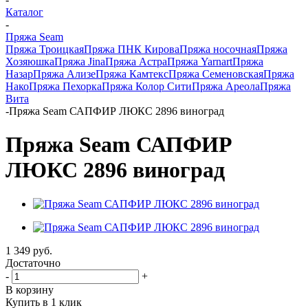
Каталог
-
Пряжа Seam
Пряжа Троицкая
Пряжа ПНК Кирова
Пряжа носочная
Пряжа
Хозяюшка
Пряжа Jina
Пряжа Астра
Пряжа Yarnart
Пряжа
Назар
Пряжа Ализе
Пряжа Камтекс
Пряжа Семеновская
Пряжа
Нако
Пряжа Пехорка
Пряжа Колор Сити
Пряжа Ареола
Пряжа
Вита
-
Пряжа Seam САПФИР ЛЮКС 2896 виноград
Пряжа Seam САПФИР
ЛЮКС 2896 виноград
1 349
руб.
Достаточно
-
+
В корзину
Купить в 1 клик