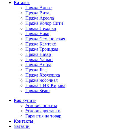
Каталог
Пряжа Ализе
Пряжа Вита
Пряжа Ареола
Пряжа Колор Сити
Пряжа Пехорка
Пряжа Нако
Пряжа Семеновская
Пряжа Камтекс
Пряжа Троицкая
Пряжа Назар
Пряжа Yarnart
Пряжа Астра
Пряжа Jina
Пряжа Хозяюшка
Пряжа носочная
Пряжа ПНК Кирова
Пряжа Seam
Как купить
Условия оплаты
Условия доставки
Гарантия на товар
Контакты
магазин