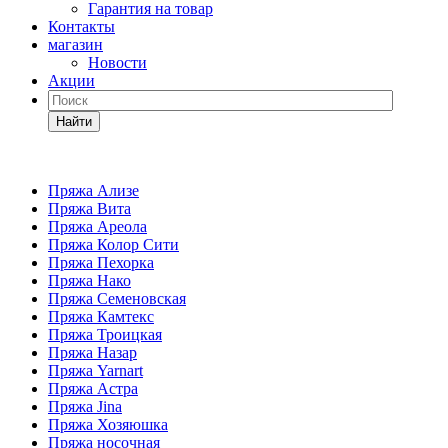
Гарантия на товар
Контакты
магазин
Новости
Акции
Найти
Пряжа Ализе
Пряжа Вита
Пряжа Ареола
Пряжа Колор Сити
Пряжа Пехорка
Пряжа Нако
Пряжа Семеновская
Пряжа Камтекс
Пряжа Троицкая
Пряжа Назар
Пряжа Yarnart
Пряжа Астра
Пряжа Jina
Пряжа Хозяюшка
Пряжа носочная