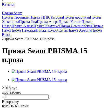
Каталог
-
Пряжа Seam
Пряжа Троицкая
Пряжа ПНК Кирова
Пряжа носочная
Пряжа
Хозяюшка
Пряжа Jina
Пряжа Астра
Пряжа Yarnart
Пряжа
Назар
Пряжа Ализе
Пряжа Камтекс
Пряжа Семеновская
Пряжа
Нако
Пряжа Пехорка
Пряжа Колор Сити
Пряжа Ареола
Пряжа
Вита
-
Пряжа Seam PRISMA 15 п.роза
Пряжа Seam PRISMA 15
п.роза
2 016
руб.
Достаточно
-
+
В корзину
Купить в 1 клик