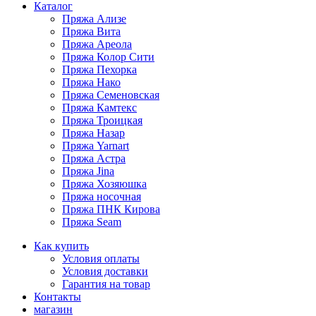
Каталог
Пряжа Ализе
Пряжа Вита
Пряжа Ареола
Пряжа Колор Сити
Пряжа Пехорка
Пряжа Нако
Пряжа Семеновская
Пряжа Камтекс
Пряжа Троицкая
Пряжа Назар
Пряжа Yarnart
Пряжа Астра
Пряжа Jina
Пряжа Хозяюшка
Пряжа носочная
Пряжа ПНК Кирова
Пряжа Seam
Как купить
Условия оплаты
Условия доставки
Гарантия на товар
Контакты
магазин