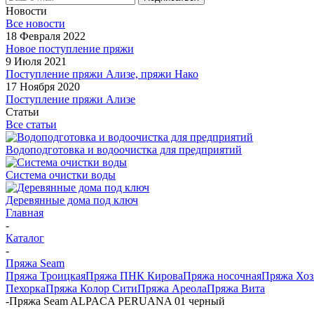
Новости
Все новости
18 Февраля 2022
Новое поступление пряжи
9 Июля 2021
Поступление пряжи Ализе, пряжи Нако
17 Ноября 2020
Поступление пряжи Ализе
Статьи
Все статьи
Водоподготовка и водоочистка для предприятий
Система очистки воды
Деревянные дома под ключ
Главная
-
Каталог
-
Пряжа Seam
Пряжа Троицкая
Пряжа ПНК Кирова
Пряжа носочная
Пряжа Хо
Пехорка
Пряжа Колор Сити
Пряжа Ареола
Пряжа Вита
-
Пряжа Seam ALPACA PERUANA 01 черный