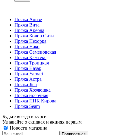
Пряжа Ализе
Пряжа Вита
Пряжа Ареола
Пряжа Колор Сити
Пряжа Пехорка
Пряжа Нако
Пряжа Семеновская
Пряжа Камтекс
Пряжа Троицкая
Пряжа Назар
Пряжа Yarnart
Пряжа Астра
Пряжа Jina
Пряжа Хозяюшка
Пряжа носочная
Пряжа ПНК Кирова
Пряжа Seam
Будьте всегда в курсе!
Узнавайте о скидках и акциях первым
Новости магазина