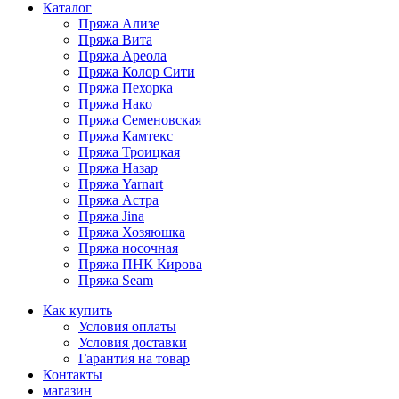
Каталог
Пряжа Ализе
Пряжа Вита
Пряжа Ареола
Пряжа Колор Сити
Пряжа Пехорка
Пряжа Нако
Пряжа Семеновская
Пряжа Камтекс
Пряжа Троицкая
Пряжа Назар
Пряжа Yarnart
Пряжа Астра
Пряжа Jina
Пряжа Хозяюшка
Пряжа носочная
Пряжа ПНК Кирова
Пряжа Seam
Как купить
Условия оплаты
Условия доставки
Гарантия на товар
Контакты
магазин