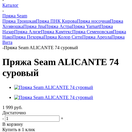
Каталог
-
Пряжа Seam
Пряжа Троицкая
Пряжа ПНК Кирова
Пряжа носочная
Пряжа
Хозяюшка
Пряжа Jina
Пряжа Астра
Пряжа Yarnart
Пряжа
Назар
Пряжа Ализе
Пряжа Камтекс
Пряжа Семеновская
Пряжа
Нако
Пряжа Пехорка
Пряжа Колор Сити
Пряжа Ареола
Пряжа
Вита
-
Пряжа Seam ALICANTE 74 суровый
Пряжа Seam ALICANTE 74
суровый
1 999
руб.
Достаточно
-
+
В корзину
Купить в 1 клик