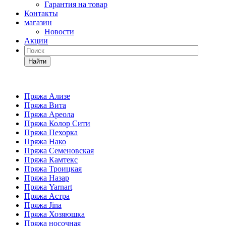
Гарантия на товар
Контакты
магазин
Новости
Акции
Найти
Пряжа Ализе
Пряжа Вита
Пряжа Ареола
Пряжа Колор Сити
Пряжа Пехорка
Пряжа Нако
Пряжа Семеновская
Пряжа Камтекс
Пряжа Троицкая
Пряжа Назар
Пряжа Yarnart
Пряжа Астра
Пряжа Jina
Пряжа Хозяюшка
Пряжа носочная